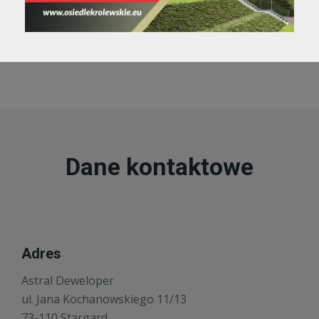
Jakość
Dane kontaktowe
Adres
Astral Deweloper
ul. Jana Kochanowskiego 11/13
73-110 Stargard